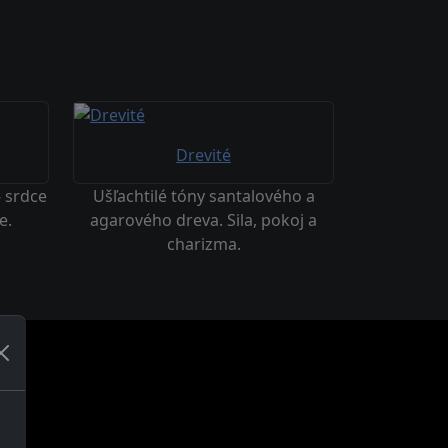
Drevité
- srdce
Ušľachtilé tóny santalového a
e.
agarového dreva. Sila, pokoj a
charizma.