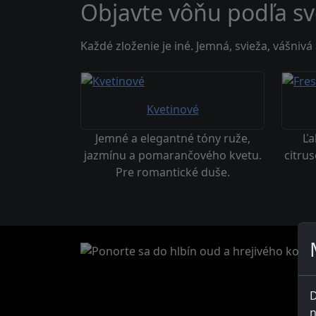
Objavte vôňu podľa sv
Každé zloženie je iné. Jemná, svieža, vášnivá
Kvetinové
Jemné a elegantné tóny ruže,
Ľa
jazmínu a pomarančového kvetu.
citru
Pre romantické duše.
D
n