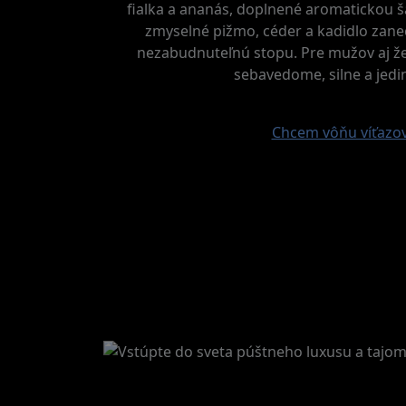
fialka a ananás, doplnené aromatickou š
zmyselné pižmo, céder a kadidlo zane
nezabudnuteľnú stopu. Pre mužov aj že
sebavedome, silne a jedi
Chcem vôňu víťazo