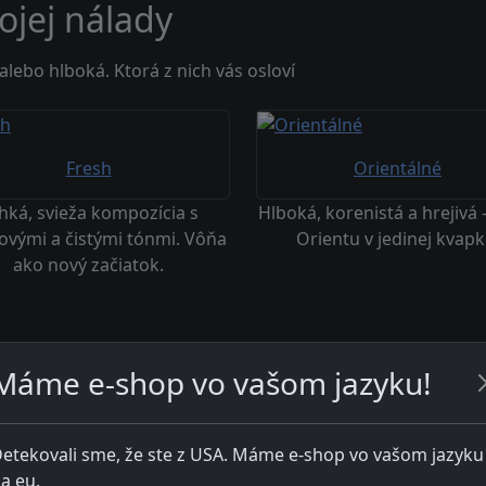
ojej nálady
 alebo hlboká. Ktorá z nich vás osloví
Fresh
Orientálné
hká, svieža kompozícia s
Hlboká, korenistá a hrejivá 
sovými a čistými tónmi. Vôňa
Orientu v jedinej kvapk
ako nový začiatok.
Máme e-shop vo vašom jazyku!
etekovali sme, že ste z USA. Máme e-shop vo vašom jazyku
a eu.