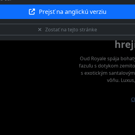
Prejsť na anglickú verziu
Zostať na tejto stránke
Ponorte 
hrej
Oud Royale spája bohat
fazuľu s dotykom zemitos
s exotickým santalovým
vôňu. Luxus,
C