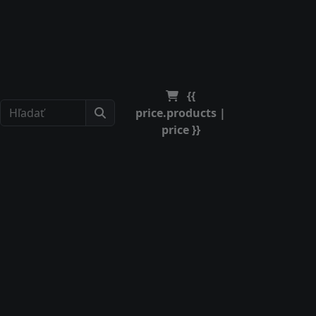
Obchodné podmienky
SK
EUR
{{
price.products |
price }}