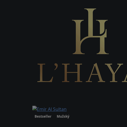
info@oudlhaya.eu
Odporúčané produkty
Ženský
Bestseller
Mužský