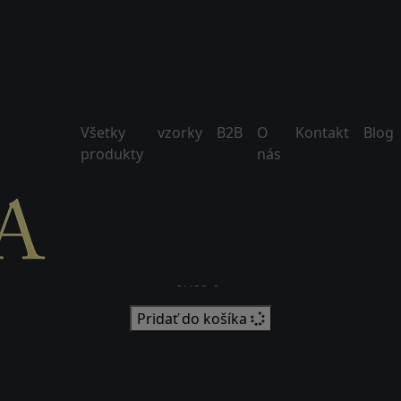
Všetky
vzorky
B2B
O
Kontakt
Blog
produkty
nás
Maharaja Oud
100ml Extrait de Parfum
67.00 €
Pridať do košíka