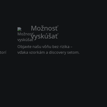
Možnosť
vyskúšať
Objavte našu vôňu bez rizika –
torí
vďaka vzorkám a discovery setom.