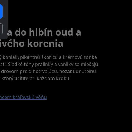
sa do hlbín oud a
ivého korenia
ý koniak, pikantnú škoricu a krémovú tonka
ti. Sladké tóny pralinky a vanilky sa miešajú
 drevom pre dlhotrvajúcu, nezabudnuteľnú
 ktorý ucítite pri každom kroku.
hcem kráľovskú vôňu