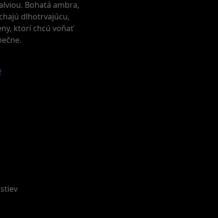
alviou. Bohatá ambra,
chajú dlhotrvajúcu,
ny, ktorí chcú voňať
nečne.
v