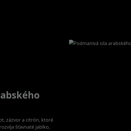
rabského
t, zázvor a citrón, ktoré
rozvíja šťavnaté jablko,