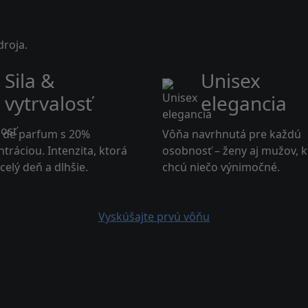
droja.
Sila &
Unisex
vytrvalosť
elegancia
t de parfum s 20%
Vôňa navrhnutá pre každú
tráciou. Intenzita, ktorá
osobnosť – ženy aj mužov, k
 celý deň a dlhšie.
chcú niečo výnimočné.
Vyskúšajte prvú vôňu