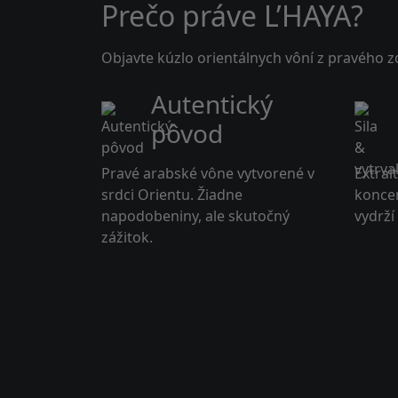
Prečo práve L’HAYA?
Objavte kúzlo orientálnych vôní z pravého z
Autentický
pôvod
Pravé arabské vône vytvorené v
Extrai
srdci Orientu. Žiadne
koncen
napodobeniny, ale skutočný
vydrží
zážitok.